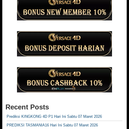
Recent Posts
Prediksi KINGKONG 4D P1 Hari Ini Sabtu 07 Maret 2026
PREDIKSI TASMANIA16 Hari Ini Sabtu 07 Maret 2026