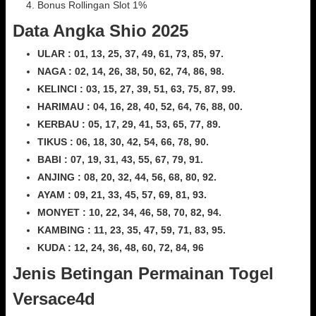
Bonus Rollingan Slot 1%
Data Angka Shio 2025
ULAR : 01, 13, 25, 37, 49, 61, 73, 85, 97.
NAGA : 02, 14, 26, 38, 50, 62, 74, 86, 98.
KELINCI : 03, 15, 27, 39, 51, 63, 75, 87, 99.
HARIMAU : 04, 16, 28, 40, 52, 64, 76, 88, 00.
KERBAU : 05, 17, 29, 41, 53, 65, 77, 89.
TIKUS : 06, 18, 30, 42, 54, 66, 78, 90.
BABI : 07, 19, 31, 43, 55, 67, 79, 91.
ANJING : 08, 20, 32, 44, 56, 68, 80, 92.
AYAM : 09, 21, 33, 45, 57, 69, 81, 93.
MONYET : 10, 22, 34, 46, 58, 70, 82, 94.
KAMBING : 11, 23, 35, 47, 59, 71, 83, 95.
KUDA : 12, 24, 36, 48, 60, 72, 84, 96
Jenis Betingan Permainan Togel
Versace4d