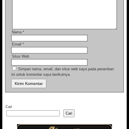
Nama
*
Email
*
Situs Web
Simpan nama, email, dan situs web saya pada peramban
ini untuk komentar saya berikutnya.
Cari
Cari