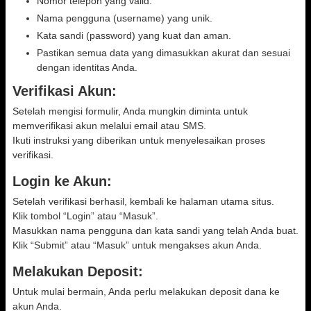
Nomor telepon yang valid.
Nama pengguna (username) yang unik.
Kata sandi (password) yang kuat dan aman.
Pastikan semua data yang dimasukkan akurat dan sesuai
dengan identitas Anda.
Verifikasi Akun:
Setelah mengisi formulir, Anda mungkin diminta untuk
memverifikasi akun melalui email atau SMS.
Ikuti instruksi yang diberikan untuk menyelesaikan proses
verifikasi.
Login ke Akun:
Setelah verifikasi berhasil, kembali ke halaman utama situs.
Klik tombol “Login” atau “Masuk”.
Masukkan nama pengguna dan kata sandi yang telah Anda buat.
Klik “Submit” atau “Masuk” untuk mengakses akun Anda.
Melakukan Deposit:
Untuk mulai bermain, Anda perlu melakukan deposit dana ke
akun Anda.