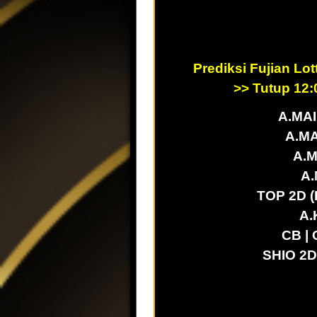
Prediksi
Fujian Lot
>> Tutup 12:
A.MAI
A.MA
A.M
A.
TOP 2D (
A.
CB | 
SHIO 2D