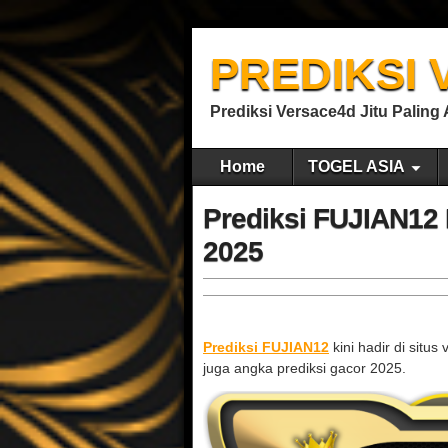
PREDIKSI
Prediksi Versace4d Jitu Paling 
Home
TOGEL ASIA
Prediksi FUJIAN12 
2025
Prediksi FUJIAN12
kini hadir di situ
juga angka prediksi gacor 2025.