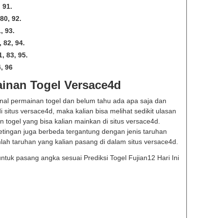
, 91.
80, 92.
, 93.
 82, 94.
, 83, 95.
4, 96
ainan Togel Versace4d
nal permainan togel dan belum tahu ada apa saja dan
 situs versace4d, maka kalian bisa melihat sedikit ulasan
 togel yang bisa kalian mainkan di situs versace4d.
etingan juga berbeda tergantung dengan jenis taruhan
mlah taruhan yang kalian pasang di dalam situs versace4d.
untuk pasang angka sesuai Prediksi Togel Fujian12 Hari Ini