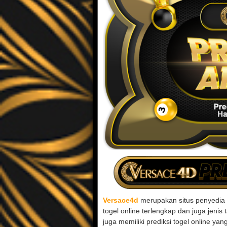
Versace4d
merupakan situs penyedia t
togel online terlengkap dan juga jenis
juga memiliki prediksi togel online ya