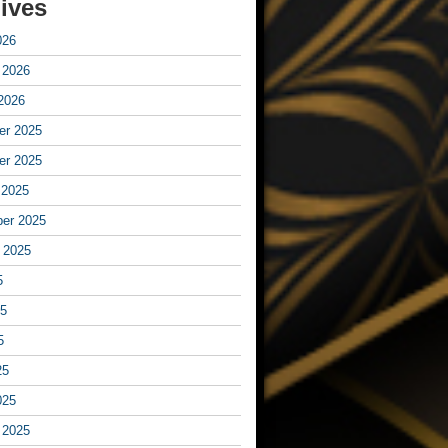
ives
026
 2026
 2026
r 2025
r 2025
 2025
er 2025
 2025
5
25
5
25
025
 2025