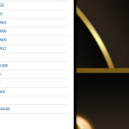
5D
O
N03
N06
N09
N12
PORE
Y
N
NIA
NIA4D