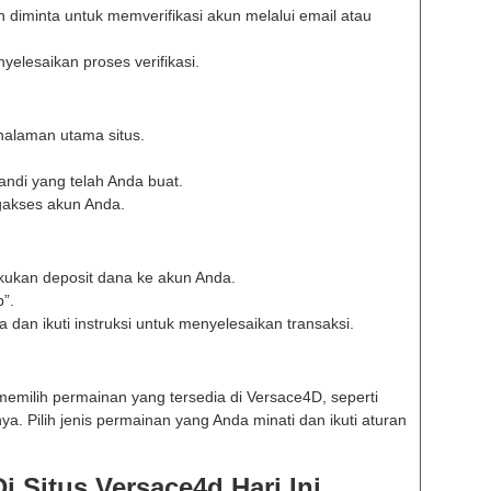
n diminta untuk memverifikasi akun melalui email atau
nyelesaikan proses verifikasi.
e halaman utama situs.
di yang telah Anda buat.
gakses akun Anda.
kukan deposit dana ke akun Anda.
”.
 dan ikuti instruksi untuk menyelesaikan transaksi.
 memilih permainan yang tersedia di Versace4D, seperti
ya. Pilih jenis permainan yang Anda minati dan ikuti aturan
i Situs Versace4d Hari Ini