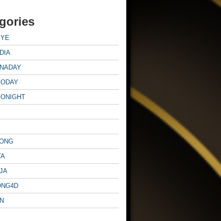
gories
EYE
DIA
INADAY
GODAY
GONIGHT
ONG
TA
JA
ONG4D
N