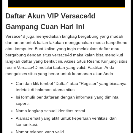
Daftar Akun VIP Versace4d
Gampang Cuan Hari Ini
Versace4d juga menyediakan langkag bergabung yang mudah
dan aman untuk kalian lakukan menggunakan media hanpdhone
atau komputer. Buat kalian yang ingin melakukan daftar atau
bergabung dengan situs versace4d maka kaian bisa mengikuti
langkah daftar yang berikut ini. Akses Situs Resmi: Kunjungi situs
resmi Versace4D melalui tautan yang valid. Pastikan Anda
mengakses situs yang benar untuk keamanan akun Anda.
Cari dan klik tombol “Daftar” atau “Register” yang biasanya
terletak di halaman utama situs.
Isi formulir pendaftaran dengan informasi yang diminta,
seperti:
Nama lengkap sesuai identitas resmi.
Alamat email yang aktif untuk keperluan verifikasi dan
komunikasi.
Nomor telepon yang valid.