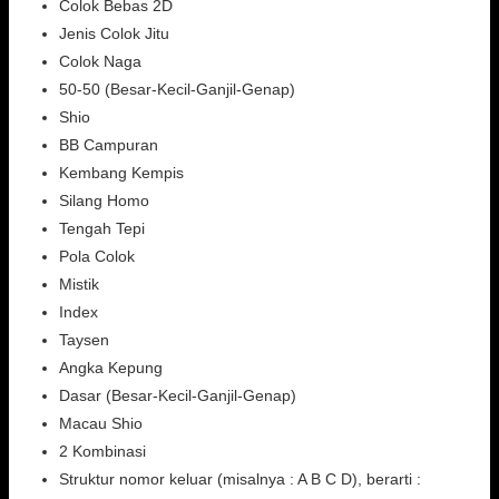
Colok Bebas 2D
Jenis Colok Jitu
Colok Naga
50-50 (Besar-Kecil-Ganjil-Genap)
Shio
BB Campuran
Kembang Kempis
Silang Homo
Tengah Tepi
Pola Colok
Mistik
Index
Taysen
Angka Kepung
Dasar (Besar-Kecil-Ganjil-Genap)
Macau Shio
2 Kombinasi
Struktur nomor keluar (misalnya : A B C D), berarti :