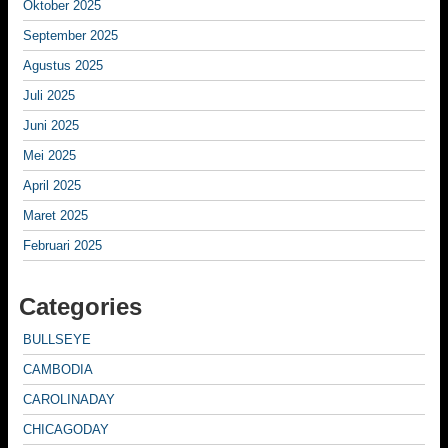
Oktober 2025
September 2025
Agustus 2025
Juli 2025
Juni 2025
Mei 2025
April 2025
Maret 2025
Februari 2025
Categories
BULLSEYE
CAMBODIA
CAROLINADAY
CHICAGODAY