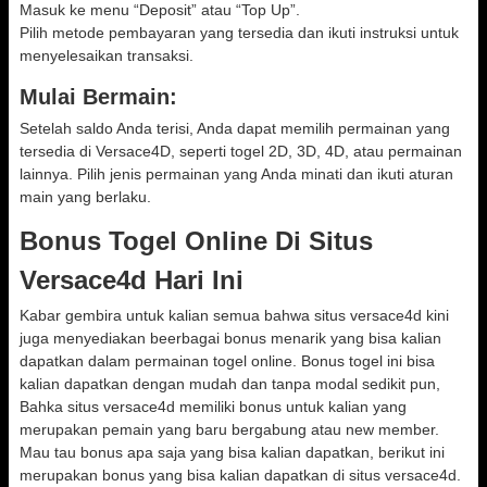
Masuk ke menu “Deposit” atau “Top Up”.
Pilih metode pembayaran yang tersedia dan ikuti instruksi untuk
menyelesaikan transaksi.
Mulai Bermain:
Setelah saldo Anda terisi, Anda dapat memilih permainan yang
tersedia di Versace4D, seperti togel 2D, 3D, 4D, atau permainan
lainnya. Pilih jenis permainan yang Anda minati dan ikuti aturan
main yang berlaku.
Bonus Togel Online Di Situs
Versace4d Hari Ini
Kabar gembira untuk kalian semua bahwa situs versace4d kini
juga menyediakan beerbagai bonus menarik yang bisa kalian
dapatkan dalam permainan togel online. Bonus togel ini bisa
kalian dapatkan dengan mudah dan tanpa modal sedikit pun,
Bahka situs versace4d memiliki bonus untuk kalian yang
merupakan pemain yang baru bergabung atau new member.
Mau tau bonus apa saja yang bisa kalian dapatkan, berikut ini
merupakan bonus yang bisa kalian dapatkan di situs versace4d.