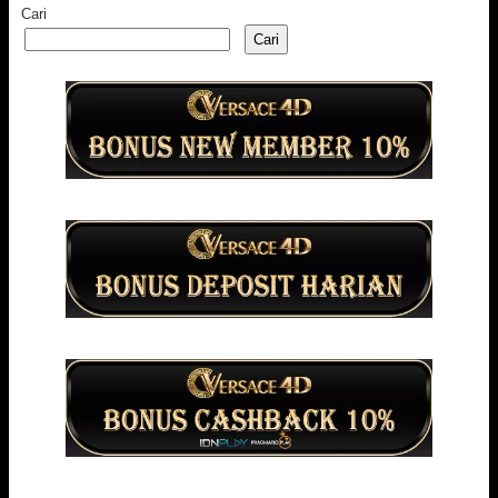
Cari
Cari