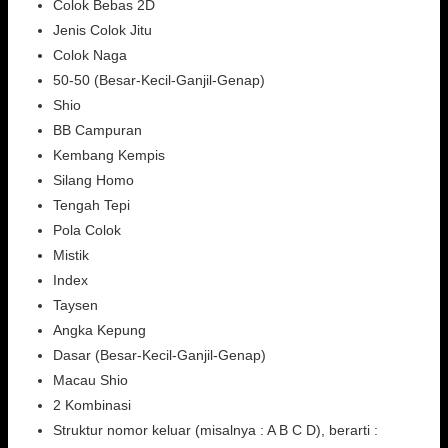
Colok Bebas 2D
Jenis Colok Jitu
Colok Naga
50-50 (Besar-Kecil-Ganjil-Genap)
Shio
BB Campuran
Kembang Kempis
Silang Homo
Tengah Tepi
Pola Colok
Mistik
Index
Taysen
Angka Kepung
Dasar (Besar-Kecil-Ganjil-Genap)
Macau Shio
2 Kombinasi
Struktur nomor keluar (misalnya : A B C D), berarti :