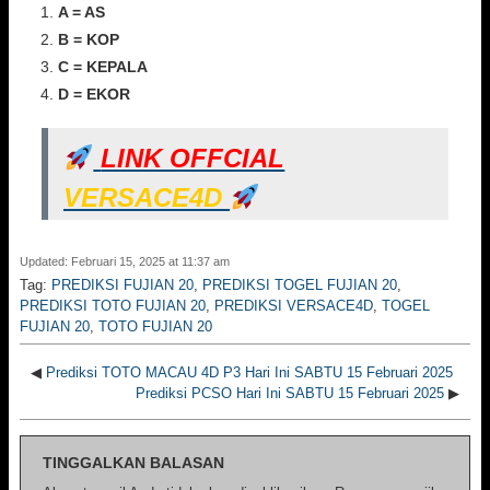
A = AS
B = KOP
C = KEPALA
D = EKOR
LINK OFFCIAL
VERSACE4D
Updated: Februari 15, 2025 at 11:37 am
Tag:
PREDIKSI FUJIAN 20
,
PREDIKSI TOGEL FUJIAN 20
,
PREDIKSI TOTO FUJIAN 20
,
PREDIKSI VERSACE4D
,
TOGEL
FUJIAN 20
,
TOTO FUJIAN 20
◀
Prediksi TOTO MACAU 4D P3 Hari Ini SABTU 15 Februari 2025
Prediksi PCSO Hari Ini SABTU 15 Februari 2025
▶
TINGGALKAN BALASAN