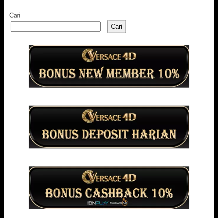
Cari
Cari