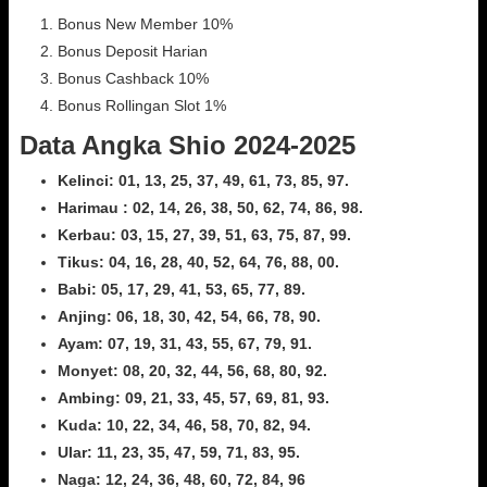
Bonus New Member 10%
Bonus Deposit Harian
Bonus Cashback 10%
Bonus Rollingan Slot 1%
Data Angka Shio 2024-2025
Kelinci: 01, 13, 25, 37, 49, 61, 73, 85, 97.
Harimau : 02, 14, 26, 38, 50, 62, 74, 86, 98.
Kerbau: 03, 15, 27, 39, 51, 63, 75, 87, 99.
Tikus: 04, 16, 28, 40, 52, 64, 76, 88, 00.
Babi: 05, 17, 29, 41, 53, 65, 77, 89.
Anjing: 06, 18, 30, 42, 54, 66, 78, 90.
Ayam: 07, 19, 31, 43, 55, 67, 79, 91.
Monyet: 08, 20, 32, 44, 56, 68, 80, 92.
Ambing: 09, 21, 33, 45, 57, 69, 81, 93.
Kuda: 10, 22, 34, 46, 58, 70, 82, 94.
Ular: 11, 23, 35, 47, 59, 71, 83, 95.
Naga: 12, 24, 36, 48, 60, 72, 84, 96