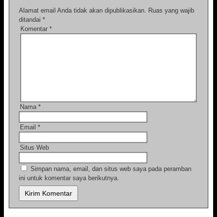
Alamat email Anda tidak akan dipublikasikan.
Ruas yang wajib
ditandai
*
Komentar
*
Nama
*
Email
*
Situs Web
Simpan nama, email, dan situs web saya pada peramban
ini untuk komentar saya berikutnya.