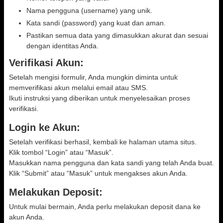
Nama pengguna (username) yang unik.
Kata sandi (password) yang kuat dan aman.
Pastikan semua data yang dimasukkan akurat dan sesuai
dengan identitas Anda.
Verifikasi Akun:
Setelah mengisi formulir, Anda mungkin diminta untuk
memverifikasi akun melalui email atau SMS.
Ikuti instruksi yang diberikan untuk menyelesaikan proses
verifikasi.
Login ke Akun:
Setelah verifikasi berhasil, kembali ke halaman utama situs.
Klik tombol “Login” atau “Masuk”.
Masukkan nama pengguna dan kata sandi yang telah Anda buat.
Klik “Submit” atau “Masuk” untuk mengakses akun Anda.
Melakukan Deposit:
Untuk mulai bermain, Anda perlu melakukan deposit dana ke
akun Anda.