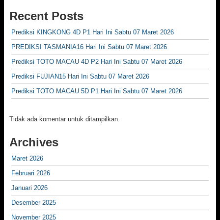
Recent Posts
Prediksi KINGKONG 4D P1 Hari Ini Sabtu 07 Maret 2026
PREDIKSI TASMANIA16 Hari Ini Sabtu 07 Maret 2026
Prediksi TOTO MACAU 4D P2 Hari Ini Sabtu 07 Maret 2026
Prediksi FUJIAN15 Hari Ini Sabtu 07 Maret 2026
Prediksi TOTO MACAU 5D P1 Hari Ini Sabtu 07 Maret 2026
Tidak ada komentar untuk ditampilkan.
Archives
Maret 2026
Februari 2026
Januari 2026
Desember 2025
November 2025