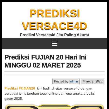
PREDIKSI
VERSACE4D
Prediksi Versace4d Jitu Paling Akurat
☰
Prediksi FUJIAN 20 Hari Ini
MINGGU 02 MARET 2025
Posted by
admin
Maret 2, 2025
Prediksi FUJIAN20
kini hadir di situs versace4d dengan
berbagai jenis taruhan togel online dan juga angka prediksi
gacor 2025.