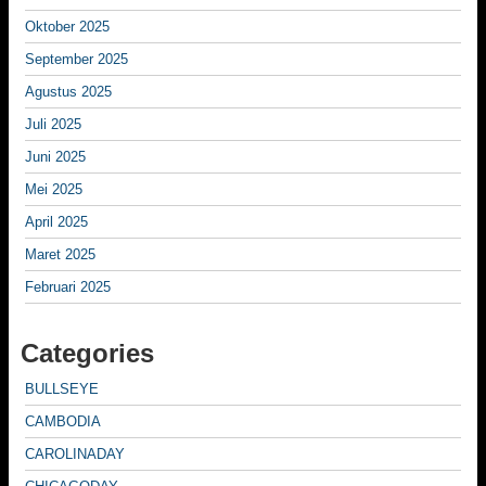
Oktober 2025
September 2025
Agustus 2025
Juli 2025
Juni 2025
Mei 2025
April 2025
Maret 2025
Februari 2025
Categories
BULLSEYE
CAMBODIA
CAROLINADAY