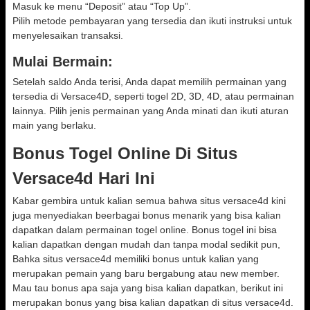
Masuk ke menu “Deposit” atau “Top Up”.
Pilih metode pembayaran yang tersedia dan ikuti instruksi untuk
menyelesaikan transaksi.
Mulai Bermain:
Setelah saldo Anda terisi, Anda dapat memilih permainan yang
tersedia di Versace4D, seperti togel 2D, 3D, 4D, atau permainan
lainnya. Pilih jenis permainan yang Anda minati dan ikuti aturan
main yang berlaku.
Bonus Togel Online Di Situs
Versace4d Hari Ini
Kabar gembira untuk kalian semua bahwa situs versace4d kini
juga menyediakan beerbagai bonus menarik yang bisa kalian
dapatkan dalam permainan togel online. Bonus togel ini bisa
kalian dapatkan dengan mudah dan tanpa modal sedikit pun,
Bahka situs versace4d memiliki bonus untuk kalian yang
merupakan pemain yang baru bergabung atau new member.
Mau tau bonus apa saja yang bisa kalian dapatkan, berikut ini
merupakan bonus yang bisa kalian dapatkan di situs versace4d.