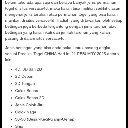
belum tahu ada apa saja dan berapa banyak jenis permainan
togel di situs versace4d, maka kalian bisa melihat sedikit ulasan
mengenai jenis taruhan atau permainan togel yang bisa kalian
mainkan di situs versace4d. Hadiah yang di tawarkan oleh setiap
bettingan juga berbeda tergantung dengan jenis taruhan atau
bettingan yang kalian ikuti dan jumlah taruhan yang kalian
pasang di dalam situs versace4d.
Jenis bettingan yang bisa anda pakai untuk pasang angka
sesuai Prediksi Togel CHINA Hari Ini 21 FEBUARY 2025 antara
lain :
4D, 3D dan 2D
2D Depan
2D Tengah
Colok Bebas
Colok Bebas 2D
Jenis Colok Jitu
Colok Naga
50-50 (Besar-Kecil-Ganjil-Genap)
Shio