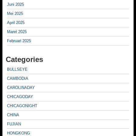
Juni 2025
Mei 2025
April 2025
Maret 2025
Februari 2025
Categories
BULLSEYE
CAMBODIA
CAROLINADAY
CHICAGODAY
CHICAGONIGHT
CHINA
FUJIAN
HONGKONG