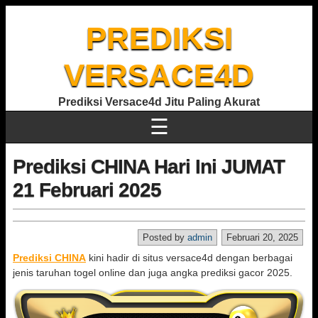
PREDIKSI
VERSACE4D
Prediksi Versace4d Jitu Paling Akurat
☰
Prediksi CHINA Hari Ini JUMAT
21 Februari 2025
Posted by
admin
Februari 20, 2025
Prediksi CHINA
kini hadir di situs versace4d dengan berbagai
jenis taruhan togel online dan juga angka prediksi gacor 2025.