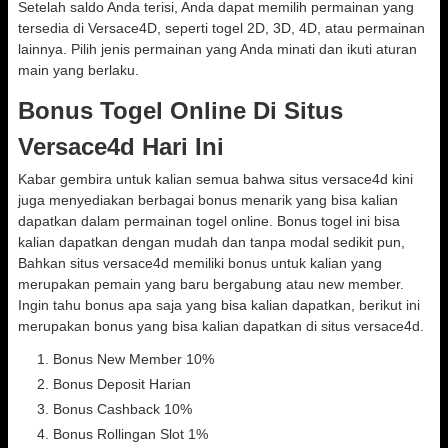
Setelah saldo Anda terisi, Anda dapat memilih permainan yang
tersedia di Versace4D, seperti togel 2D, 3D, 4D, atau permainan
lainnya. Pilih jenis permainan yang Anda minati dan ikuti aturan
main yang berlaku.
Bonus Togel Online Di Situs
Versace4d Hari Ini
Kabar gembira untuk kalian semua bahwa situs versace4d kini
juga menyediakan berbagai bonus menarik yang bisa kalian
dapatkan dalam permainan togel online. Bonus togel ini bisa
kalian dapatkan dengan mudah dan tanpa modal sedikit pun,
Bahkan situs versace4d memiliki bonus untuk kalian yang
merupakan pemain yang baru bergabung atau new member.
Ingin tahu bonus apa saja yang bisa kalian dapatkan, berikut ini
merupakan bonus yang bisa kalian dapatkan di situs versace4d.
Bonus New Member 10%
Bonus Deposit Harian
Bonus Cashback 10%
Bonus Rollingan Slot 1%