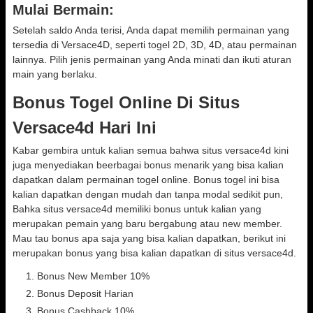
Mulai Bermain:
Setelah saldo Anda terisi, Anda dapat memilih permainan yang
tersedia di Versace4D, seperti togel 2D, 3D, 4D, atau permainan
lainnya. Pilih jenis permainan yang Anda minati dan ikuti aturan
main yang berlaku.
Bonus Togel Online Di Situs
Versace4d Hari Ini
Kabar gembira untuk kalian semua bahwa situs versace4d kini
juga menyediakan beerbagai bonus menarik yang bisa kalian
dapatkan dalam permainan togel online. Bonus togel ini bisa
kalian dapatkan dengan mudah dan tanpa modal sedikit pun,
Bahka situs versace4d memiliki bonus untuk kalian yang
merupakan pemain yang baru bergabung atau new member.
Mau tau bonus apa saja yang bisa kalian dapatkan, berikut ini
merupakan bonus yang bisa kalian dapatkan di situs versace4d.
Bonus New Member 10%
Bonus Deposit Harian
Bonus Cashback 10%