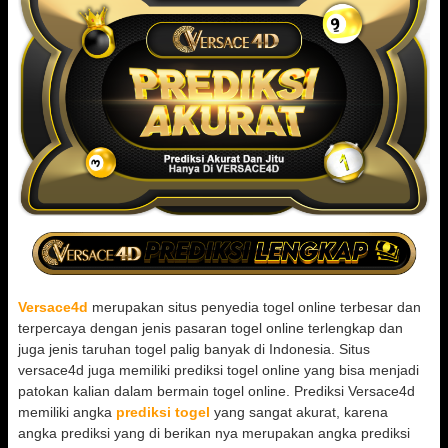
Versace4d
merupakan situs penyedia togel online terbesar dan
terpercaya dengan jenis pasaran togel online terlengkap dan
juga jenis taruhan togel palig banyak di Indonesia. Situs
versace4d juga memiliki prediksi togel online yang bisa menjadi
patokan kalian dalam bermain togel online. Prediksi Versace4d
memiliki angka
prediksi togel
yang sangat akurat, karena
angka prediksi yang di berikan nya merupakan angka prediksi