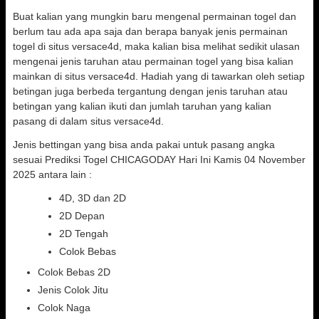
Buat kalian yang mungkin baru mengenal permainan togel dan
berlum tau ada apa saja dan berapa banyak jenis permainan
togel di situs versace4d, maka kalian bisa melihat sedikit ulasan
mengenai jenis taruhan atau permainan togel yang bisa kalian
mainkan di situs versace4d. Hadiah yang di tawarkan oleh setiap
betingan juga berbeda tergantung dengan jenis taruhan atau
betingan yang kalian ikuti dan jumlah taruhan yang kalian
pasang di dalam situs versace4d.
Jenis bettingan yang bisa anda pakai untuk pasang angka
sesuai Prediksi Togel CHICAGODAY Hari Ini Kamis 04 November
2025 antara lain :
4D, 3D dan 2D
2D Depan
2D Tengah
Colok Bebas
Colok Bebas 2D
Jenis Colok Jitu
Colok Naga