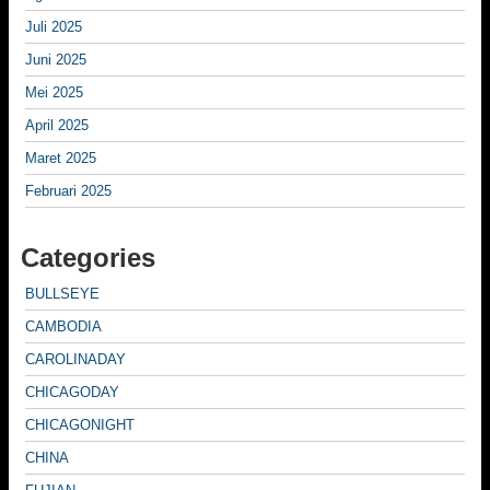
Juli 2025
Juni 2025
Mei 2025
April 2025
Maret 2025
Februari 2025
Categories
BULLSEYE
CAMBODIA
CAROLINADAY
CHICAGODAY
CHICAGONIGHT
CHINA