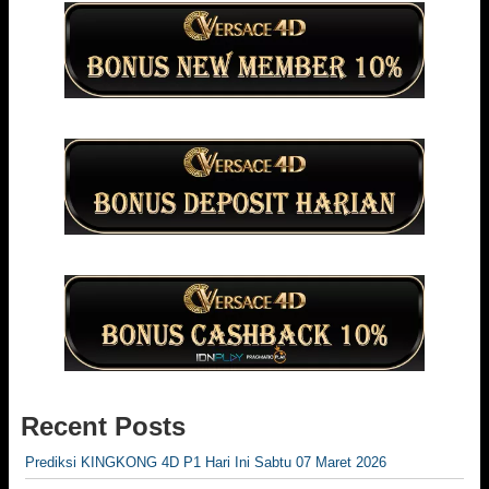
Recent Posts
Prediksi KINGKONG 4D P1 Hari Ini Sabtu 07 Maret 2026