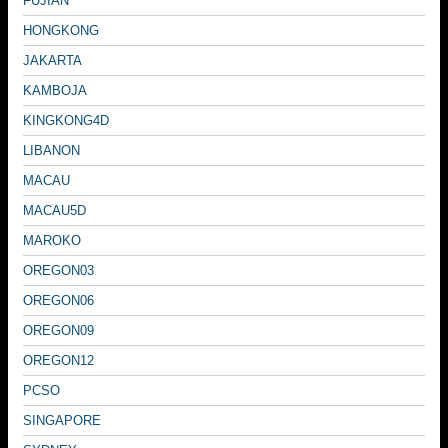
FUJIAN
HONGKONG
JAKARTA
KAMBOJA
KINGKONG4D
LIBANON
MACAU
MACAU5D
MAROKO
OREGON03
OREGON06
OREGON09
OREGON12
PCSO
SINGAPORE