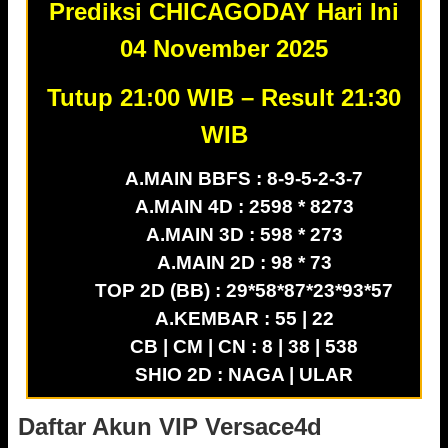
Prediksi CHICAGODAY Hari Ini
04 November 2025
Tutup 21:00 WIB – Result 21:30
WIB
A.MAIN BBFS : 8-9-5-2-3-7
A.MAIN 4D : 2598 * 8273
A.MAIN 3D : 598 * 273
A.MAIN 2D : 98 * 73
TOP 2D (BB) : 29*58*87*23*93*57
A.KEMBAR : 55 | 22
CB | CM | CN : 8 | 38 | 538
SHIO 2D : NAGA | ULAR
Daftar Akun VIP Versace4d