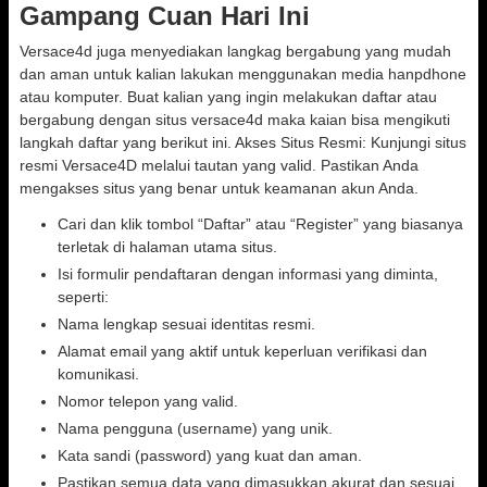
Gampang Cu
an Hari Ini
Versace4d juga menyediakan langkag bergabung yang mudah
dan aman untuk kalian lakukan menggunakan media hanpdhone
atau komputer. Buat kalian yang ingin melakukan daftar atau
bergabung dengan situs versace4d maka kaian bisa mengikuti
langkah daftar yang berikut ini. Akses Situs Resmi: Kunjungi situs
resmi Versace4D melalui tautan yang valid. Pastikan Anda
mengakses situs yang benar untuk keamanan akun Anda.
Cari dan klik tombol “Daftar” atau “Register” yang biasanya
terletak di halaman utama situs.
Isi formulir pendaftaran dengan informasi yang diminta,
seperti:
Nama lengkap sesuai identitas resmi.
Alamat email yang aktif untuk keperluan verifikasi dan
komunikasi.
Nomor telepon yang valid.
Nama pengguna (username) yang unik.
Kata sandi (password) yang kuat dan aman.
Pastikan semua data yang dimasukkan akurat dan sesuai