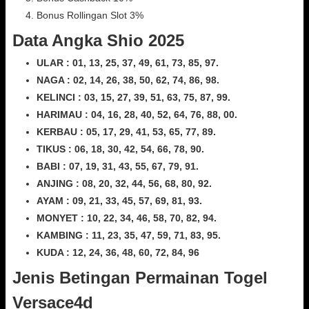
Bonus Rollingan Slot 3%
Data Angka Shio 2025
ULAR : 01, 13, 25, 37, 49, 61, 73, 85, 97.
NAGA : 02, 14, 26, 38, 50, 62, 74, 86, 98.
KELINCI : 03, 15, 27, 39, 51, 63, 75, 87, 99.
HARIMAU : 04, 16, 28, 40, 52, 64, 76, 88, 00.
KERBAU : 05, 17, 29, 41, 53, 65, 77, 89.
TIKUS : 06, 18, 30, 42, 54, 66, 78, 90.
BABI : 07, 19, 31, 43, 55, 67, 79, 91.
ANJING : 08, 20, 32, 44, 56, 68, 80, 92.
AYAM : 09, 21, 33, 45, 57, 69, 81, 93.
MONYET : 10, 22, 34, 46, 58, 70, 82, 94.
KAMBING : 11, 23, 35, 47, 59, 71, 83, 95.
KUDA : 12, 24, 36, 48, 60, 72, 84, 96
Jenis Betingan Permainan Togel
Versace4d