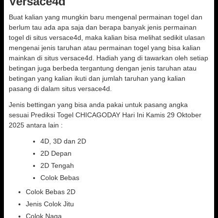
Versace4d
Buat kalian yang mungkin baru mengenal permainan togel dan
berlum tau ada apa saja dan berapa banyak jenis permainan
togel di situs versace4d, maka kalian bisa melihat sedikit ulasan
mengenai jenis taruhan atau permainan togel yang bisa kalian
mainkan di situs versace4d. Hadiah yang di tawarkan oleh setiap
betingan juga berbeda tergantung dengan jenis taruhan atau
betingan yang kalian ikuti dan jumlah taruhan yang kalian
pasang di dalam situs versace4d.
Jenis bettingan yang bisa anda pakai untuk pasang angka
sesuai Prediksi Togel CHICAGODAY Hari Ini Kamis 29 Oktober
2025 antara lain :
4D, 3D dan 2D
2D Depan
2D Tengah
Colok Bebas
Colok Bebas 2D
Jenis Colok Jitu
Colok Naga