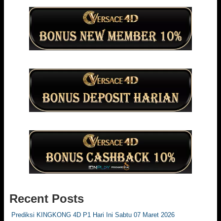
Recent Posts
Prediksi KINGKONG 4D P1 Hari Ini Sabtu 07 Maret 2026