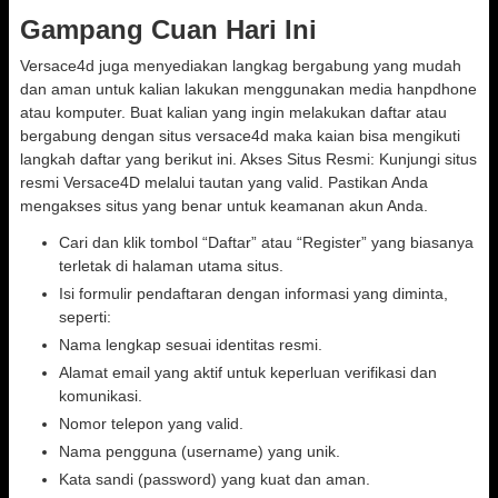
Gampang Cu
an Hari Ini
Versace4d juga menyediakan langkag bergabung yang mudah
dan aman untuk kalian lakukan menggunakan media hanpdhone
atau komputer. Buat kalian yang ingin melakukan daftar atau
bergabung dengan situs versace4d maka kaian bisa mengikuti
langkah daftar yang berikut ini. Akses Situs Resmi: Kunjungi situs
resmi Versace4D melalui tautan yang valid. Pastikan Anda
mengakses situs yang benar untuk keamanan akun Anda.
Cari dan klik tombol “Daftar” atau “Register” yang biasanya
terletak di halaman utama situs.
Isi formulir pendaftaran dengan informasi yang diminta,
seperti:
Nama lengkap sesuai identitas resmi.
Alamat email yang aktif untuk keperluan verifikasi dan
komunikasi.
Nomor telepon yang valid.
Nama pengguna (username) yang unik.
Kata sandi (password) yang kuat dan aman.