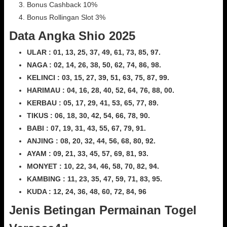
Bonus Cashback 10%
Bonus Rollingan Slot 3%
Data Angka Shio 2025
ULAR : 01, 13, 25, 37, 49, 61, 73, 85, 97.
NAGA : 02, 14, 26, 38, 50, 62, 74, 86, 98.
KELINCI : 03, 15, 27, 39, 51, 63, 75, 87, 99.
HARIMAU : 04, 16, 28, 40, 52, 64, 76, 88, 00.
KERBAU : 05, 17, 29, 41, 53, 65, 77, 89.
TIKUS : 06, 18, 30, 42, 54, 66, 78, 90.
BABI : 07, 19, 31, 43, 55, 67, 79, 91.
ANJING : 08, 20, 32, 44, 56, 68, 80, 92.
AYAM : 09, 21, 33, 45, 57, 69, 81, 93.
MONYET : 10, 22, 34, 46, 58, 70, 82, 94.
KAMBING : 11, 23, 35, 47, 59, 71, 83, 95.
KUDA : 12, 24, 36, 48, 60, 72, 84, 96
Jenis Betingan Permainan Togel