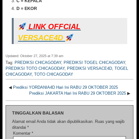
C = KEPALA
D = EKOR
LINK OFFCIAL
VERSACE4D
Updated: Oktober 27, 2025 at 7:39 am
Tag:
PREDIKSI CHICAGODAY
,
PREDIKSI TOGEL CHICAGODAY
,
PREDIKSI TOTO CHICAGODAY
,
PREDIKSI VERSACE4D
,
TOGEL
CHICAGODAY
,
TOTO CHICAGODAY
◀
Prediksi YORDANIA4D Hari Ini RABU 29 OKTOBER 2025
Prediksi JAKARTA Hari Ini RABU 29 OKTOBER 2025
▶
TINGGALKAN BALASAN
Alamat email Anda tidak akan dipublikasikan.
Ruas yang wajib
ditandai
*
Komentar
*