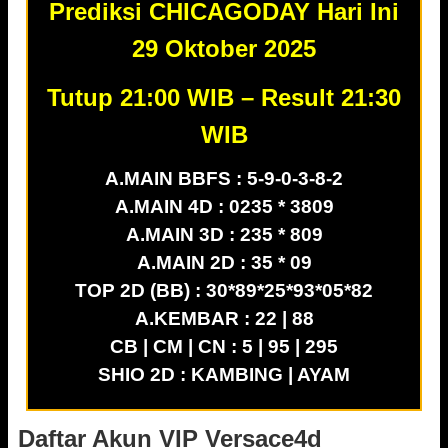
Prediksi CHICAGODAY Hari Ini
29 Oktober 2025
Tutup 21:00 WIB – Result 21:30
WIB
A.MAIN BBFS : 5-9-0-3-8-2
A.MAIN 4D : 0235 * 3809
A.MAIN 3D : 235 * 809
A.MAIN 2D : 35 * 09
TOP 2D (BB) : 30*89*25*93*05*82
A.KEMBAR : 22 | 88
CB | CM | CN : 5 | 95 | 295
SHIO 2D : KAMBING | AYAM
Daftar Akun VIP Versace4d