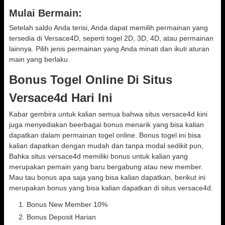
Mulai Bermain:
Setelah saldo Anda terisi, Anda dapat memilih permainan yang
tersedia di Versace4D, seperti togel 2D, 3D, 4D, atau permainan
lainnya. Pilih jenis permainan yang Anda minati dan ikuti aturan
main yang berlaku.
Bonus Togel Online Di Situs
Versace4d Hari Ini
Kabar gembira untuk kalian semua bahwa situs versace4d kini
juga menyediakan beerbagai bonus menarik yang bisa kalian
dapatkan dalam permainan togel online. Bonus togel ini bisa
kalian dapatkan dengan mudah dan tanpa modal sedikit pun,
Bahka situs versace4d memiliki bonus untuk kalian yang
merupakan pemain yang baru bergabung atau new member.
Mau tau bonus apa saja yang bisa kalian dapatkan, berikut ini
merupakan bonus yang bisa kalian dapatkan di situs versace4d.
Bonus New Member 10%
Bonus Deposit Harian