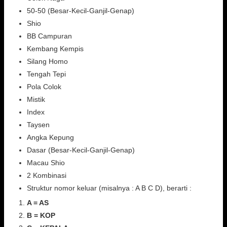
50-50 (Besar-Kecil-Ganjil-Genap)
Shio
BB Campuran
Kembang Kempis
Silang Homo
Tengah Tepi
Pola Colok
Mistik
Index
Taysen
Angka Kepung
Dasar (Besar-Kecil-Ganjil-Genap)
Macau Shio
2 Kombinasi
Struktur nomor keluar (misalnya : A B C D), berarti :
A = AS
B = KOP