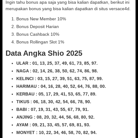
Ingin tahu bonus apa saja yang bisa kalian dapatkan, berikut ini
merupakan bonus yang bisa kalian dapatkan di situs versace4d.
Bonus New Member 10%
Bonus Deposit Harian
Bonus Cashback 10%
Bonus Rollingan Slot 1%
Data Angka Shio 2025
ULAR : 01, 13, 25, 37, 49, 61, 73, 85, 97.
NAGA : 02, 14, 26, 38, 50, 62, 74, 86, 98.
KELINCI : 03, 15, 27, 39, 51, 63, 75, 87, 99.
HARIMAU : 04, 16, 28, 40, 52, 64, 76, 88, 00.
KERBAU : 05, 17, 29, 41, 53, 65, 77, 89.
TIKUS : 06, 18, 30, 42, 54, 66, 78, 90.
BABI : 07, 19, 31, 43, 55, 67, 79, 91.
ANJING : 08, 20, 32, 44, 56, 68, 80, 92.
AYAM : 09, 21, 33, 45, 57, 69, 81, 93.
MONYET : 10, 22, 34, 46, 58, 70, 82, 94.