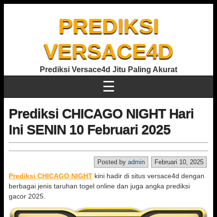
PREDIKSI
VERSACE4D
Prediksi Versace4d Jitu Paling Akurat
☰
Prediksi CHICAGO NIGHT Hari
Ini SENIN 10 Februari 2025
Posted by
admin
Februari 10, 2025
Prediksi CHICAGO NIGHT
kini hadir di situs versace4d dengan
berbagai jenis taruhan togel online dan juga angka prediksi
gacor 2025.