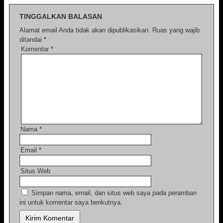
TINGGALKAN BALASAN
Alamat email Anda tidak akan dipublikasikan.
Ruas yang wajib
ditandai
*
Komentar
*
Nama
*
Email
*
Situs Web
Simpan nama, email, dan situs web saya pada peramban
ini untuk komentar saya berikutnya.