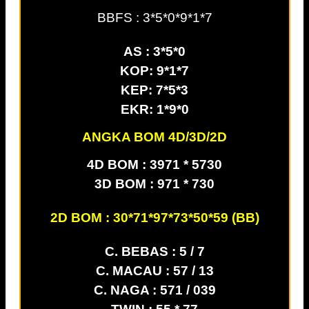
BBFS : 3*5*0*9*1*7
AS : 3*5*0
KOP: 9*1*7
KEP: 7*5*3
EKR: 1*9*0
ANGKA BOM 4D/3D/2D
4D BOM : 3971 * 5730
3D BOM : 971 * 730
2D BOM : 30*71*97*73*50*59 (BB)
C. BEBAS : 5 / 7
C. MACAU : 57 / 13
C. NAGA : 571 / 039