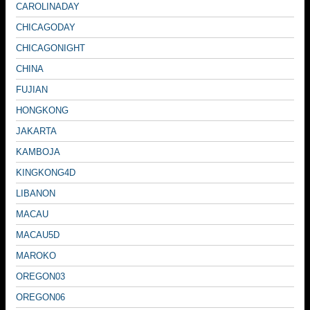
CAROLINADAY
CHICAGODAY
CHICAGONIGHT
CHINA
FUJIAN
HONGKONG
JAKARTA
KAMBOJA
KINGKONG4D
LIBANON
MACAU
MACAU5D
MAROKO
OREGON03
OREGON06