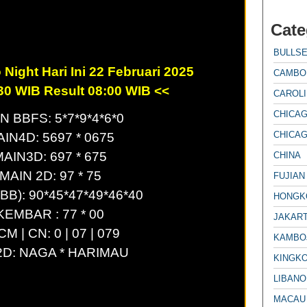
Cate
BULLS
 Night Hari Ini 22 Februari 2025
CAMBO
30 WIB Result 08:00 WIB <<
CAROL
CHICA
N BBFS: 5*7*9*4*6*0
CHICA
AIN4D: 5697 * 0675
MAIN3D: 697 * 675
CHINA
MAIN 2D: 97 * 75
FUJIAN
BB): 90*45*47*49*46*40
HONGK
KEMBAR : 77 * 00
JAKAR
CM | CN: 0 | 07 | 079
KAMBO
2D: NAGA * HARIMAU
KINGK
LIBANO
MACAU