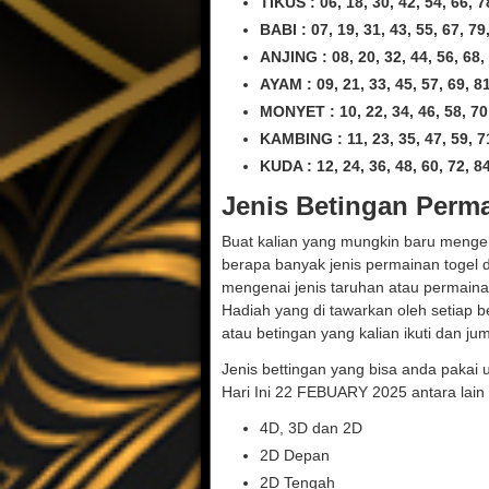
TIKUS : 06, 18, 30, 42, 54, 66, 7
BABI : 07, 19, 31, 43, 55, 67, 79
ANJING : 08, 20, 32, 44, 56, 68, 
AYAM : 09, 21, 33, 45, 57, 69, 81
MONYET : 10, 22, 34, 46, 58, 70,
KAMBING : 11, 23, 35, 47, 59, 71
KUDA : 12, 24, 36, 48, 60, 72, 8
Jenis Betingan Perm
Buat kalian yang mungkin baru menge
berapa banyak jenis permainan togel di
mengenai jenis taruhan atau permainan
Hadiah yang di tawarkan oleh setiap b
atau betingan yang kalian ikuti dan ju
Jenis bettingan yang bisa anda pakai 
Hari Ini 22 FEBUARY 2025 antara lain 
4D, 3D dan 2D
2D Depan
2D Tengah