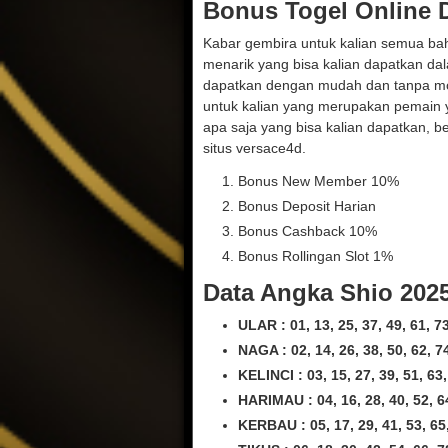
Bonus Togel Online D
Kabar gembira untuk kalian semua bah
menarik yang bisa kalian dapatkan dala
dapatkan dengan mudah dan tanpa mod
untuk kalian yang merupakan pemain 
apa saja yang bisa kalian dapatkan, b
situs versace4d.
Bonus New Member 10%
Bonus Deposit Harian
Bonus Cashback 10%
Bonus Rollingan Slot 1%
Data Angka Shio 202
ULAR : 01, 13, 25, 37, 49, 61, 73
NAGA : 02, 14, 26, 38, 50, 62, 74
KELINCI : 03, 15, 27, 39, 51, 63,
HARIMAU : 04, 16, 28, 40, 52, 64
KERBAU : 05, 17, 29, 41, 53, 65,