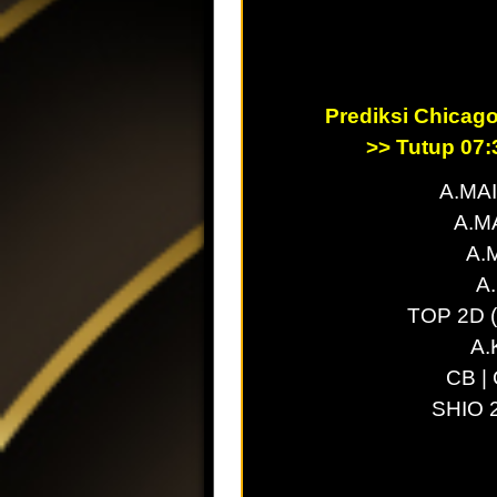
Prediksi Chicago
>> Tutup 07:
A.MAI
A.M
A.
A.
TOP 2D (
A.
CB | 
SHIO 