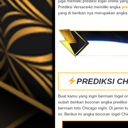
juga memiliki prediksi togel online ya
Prediksi Versace4d memiliki angka
pre
yang di berikan nya merupakan angka 
PREDIKSI C
Buat kamu yang ingin bermain togel onl
sudah berikan bocoran angka prediksi 
bermain toto Chicago night. Di jamin
ini, Berikut ini angka bocoran togel Ch