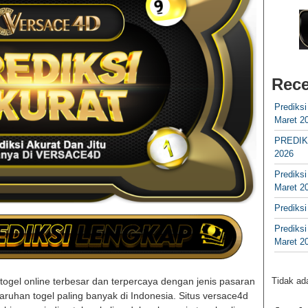
Rece
Prediks
Maret 2
PREDIKS
2026
Prediks
Maret 2
Prediksi
Prediks
Maret 2
Tidak ad
ogel online terbesar dan terpercaya dengan jenis pasaran
 taruhan togel paling banyak di Indonesia. Situs versace4d