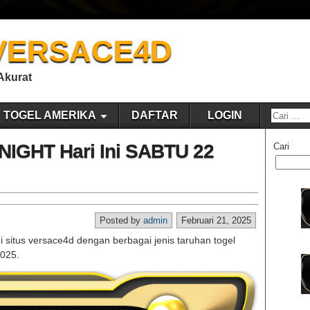
 VERSACE4D
Akurat
TOGEL AMERIKA
DAFTAR
LOGIN
NIGHT Hari Ini SABTU 22
Cari
Posted by
admin
Februari 21, 2025
 di situs versace4d dengan berbagai jenis taruhan togel
2025.