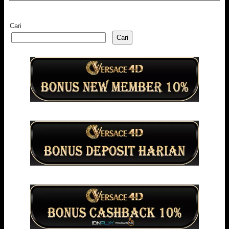
Cari
Cari