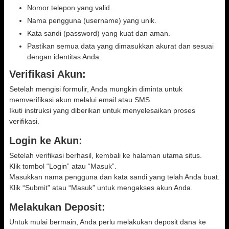
Nomor telepon yang valid.
Nama pengguna (username) yang unik.
Kata sandi (password) yang kuat dan aman.
Pastikan semua data yang dimasukkan akurat dan sesuai
dengan identitas Anda.
Verifikasi Akun:
Setelah mengisi formulir, Anda mungkin diminta untuk
memverifikasi akun melalui email atau SMS.
Ikuti instruksi yang diberikan untuk menyelesaikan proses
verifikasi.
Login ke Akun:
Setelah verifikasi berhasil, kembali ke halaman utama situs.
Klik tombol “Login” atau “Masuk”.
Masukkan nama pengguna dan kata sandi yang telah Anda buat.
Klik “Submit” atau “Masuk” untuk mengakses akun Anda.
Melakukan Deposit:
Untuk mulai bermain, Anda perlu melakukan deposit dana ke