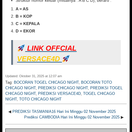
Struktur nomor keluar (misalnya : A B C D), berarti :
A = AS
B = KOP
C = KEPALA
D = EKOR
LINK OFFCIAL
VERSACE4D
Updated: Oktober 31, 2025 at 12:07 am
Tag:
BOCORAN TOGEL CHICAGO NIGHT
,
BOCORAN TOTO
CHICAGO NIGHT
,
PREDIKSI CHICAGO NIGHT
,
PREDIKSI TOGEL
CHICAGO NIGHT
,
PREDIKSI VERSACE4D
,
TOGEL CHICAGO
NIGHT
,
TOTO CHICAGO NIGHT
◀
PREDIKSI TASMANIA16 Hari Ini Minggu 02 November 2025
Prediksi CAMBODIA Hari Ini Minggu 02 November 2025
▶