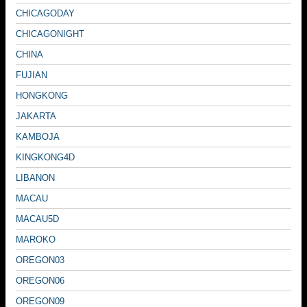
CHICAGODAY
CHICAGONIGHT
CHINA
FUJIAN
HONGKONG
JAKARTA
KAMBOJA
KINGKONG4D
LIBANON
MACAU
MACAU5D
MAROKO
OREGON03
OREGON06
OREGON09