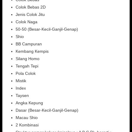
Colok Bebas 2D
Jenis Colok Jitu
Colok Naga
50-50 (Besar-Kecil-Ganjil-Genap)
Shio
BB Campuran
Kembang Kempis
Silang Homo
Tengah Tepi
Pola Colok
Mistik
Index
Taysen
Angka Kepung
Dasar (Besar-Kecil-Ganjil-Genap)
Macau Shio
2 Kombinasi