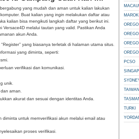
MACAU
 bergabung yang mudah dan aman untuk kalian lakukan
mputer. Buat kalian yang ingin melakukan daftar atau
MAROK
 kalian bisa mengikuti langkah daftar yang berikut ini.
OREGO
mi Versace4D melalui tautan yang valid. Pastikan Anda
OREGO
eamanan akun Anda.
OREGO
u “Register” yang biasanya terletak di halaman utama situs.
nformasi yang diminta, seperti:
OREGO
esmi.
PCSO
erluan verifikasi dan komunikasi.
SINGA
SYDNE
 unik.
TAIWA
t dan aman.
kkan akurat dan sesuai dengan identitas Anda.
TASMA
TURKI
YORDA
n diminta untuk memverifikasi akun melalui email atau
nyelesaikan proses verifikasi.