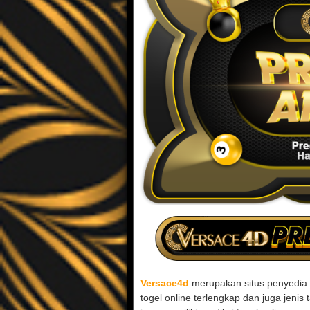
Versace4d
merupakan situs penyedia t
togel online terlengkap dan juga jenis