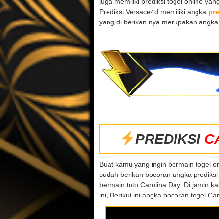
juga memiliki prediksi togel online ya
Prediksi Versace4d memiliki angka
pre
yang di berikan nya merupakan angka 
PREDIKSI
C
Buat kamu yang ingin bermain togel onl
sudah berikan bocoran angka prediksi 
bermain toto Carolina Day. Di jamin 
ini, Berikut ini angka bocoran togel Ca