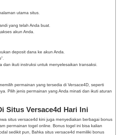
e halaman utama situs.
di yang telah Anda buat.
gakses akun Anda.
kukan deposit dana ke akun Anda.
”.
 dan ikuti instruksi untuk menyelesaikan transaksi.
 memilih permainan yang tersedia di Versace4D, seperti
ya. Pilih jenis permainan yang Anda minati dan ikuti aturan
i Situs Versace4d Hari Ini
wa situs versace4d kini juga menyediakan berbagai bonus
m permainan togel online. Bonus togel ini bisa kalian
l sedikit pun, Bahka situs versace4d memiliki bonus