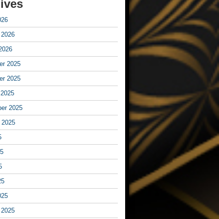
ives
026
 2026
 2026
r 2025
r 2025
 2025
er 2025
 2025
5
25
5
25
025
 2025