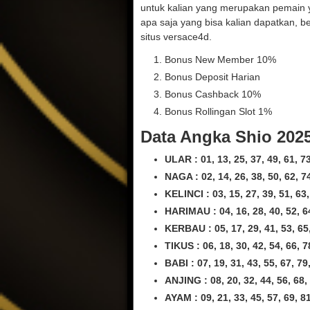
untuk kalian yang merupakan pemain 
apa saja yang bisa kalian dapatkan, b
situs versace4d.
Bonus New Member 10%
Bonus Deposit Harian
Bonus Cashback 10%
Bonus Rollingan Slot 1%
Data Angka Shio 202
ULAR : 01, 13, 25, 37, 49, 61, 73
NAGA : 02, 14, 26, 38, 50, 62, 74
KELINCI : 03, 15, 27, 39, 51, 63,
HARIMAU : 04, 16, 28, 40, 52, 64
KERBAU : 05, 17, 29, 41, 53, 65,
TIKUS : 06, 18, 30, 42, 54, 66, 7
BABI : 07, 19, 31, 43, 55, 67, 79
ANJING : 08, 20, 32, 44, 56, 68, 
AYAM : 09, 21, 33, 45, 57, 69, 81