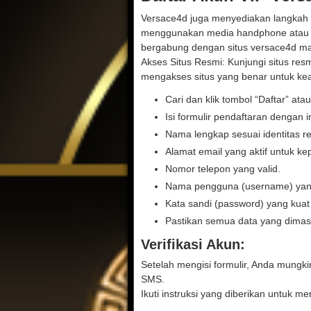
Versace4d juga menyediakan langkah
menggunakan media handphone atau ko
bergabung dengan situs versace4d maka
Akses Situs Resmi: Kunjungi situs res
mengakses situs yang benar untuk k
Cari dan klik tombol “Daftar” ata
Isi formulir pendaftaran dengan i
Nama lengkap sesuai identitas r
Alamat email yang aktif untuk kep
Nomor telepon yang valid.
Nama pengguna (username) yang
Kata sandi (password) yang kua
Pastikan semua data yang dimasu
Verifikasi Akun:
Setelah mengisi formulir, Anda mungki
SMS.
Ikuti instruksi yang diberikan untuk me