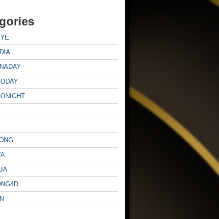
gories
EYE
DIA
INADAY
GODAY
GONIGHT
ONG
TA
JA
ONG4D
N