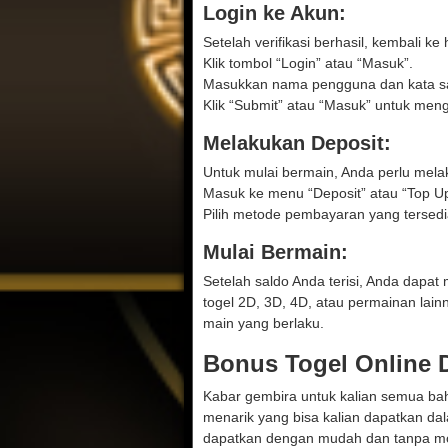
Login ke Akun:
Setelah verifikasi berhasil, kembali k
Klik tombol “Login” atau “Masuk”.
Masukkan nama pengguna dan kata san
Klik “Submit” atau “Masuk” untuk men
Melakukan Deposit:
Untuk mulai bermain, Anda perlu mela
Masuk ke menu “Deposit” atau “Top Up
Pilih metode pembayaran yang tersedia
Mulai Bermain:
Setelah saldo Anda terisi, Anda dapat
togel 2D, 3D, 4D, atau permainan lainn
main yang berlaku.
Bonus Togel Online D
Kabar gembira untuk kalian semua bah
menarik yang bisa kalian dapatkan dala
dapatkan dengan mudah dan tanpa moda