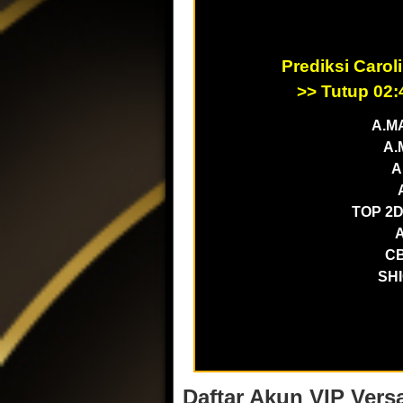
Prediksi Carol
>> Tutup 02:
A.MA
A.
A
TOP 2D 
A
CB
SHI
Daftar Akun VIP Ver