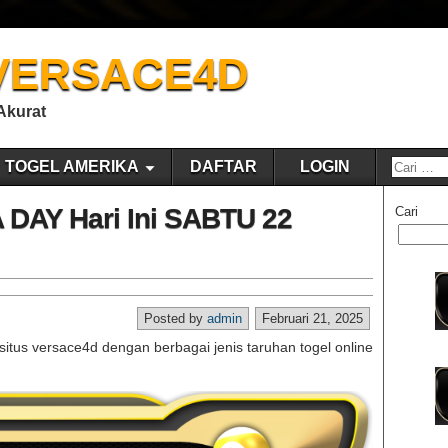
 VERSACE4D
Akurat
TOGEL AMERIKA
DAFTAR
LOGIN
 DAY Hari Ini SABTU 22
Cari
Posted by
admin
Februari 21, 2025
i situs versace4d dengan berbagai jenis taruhan togel online