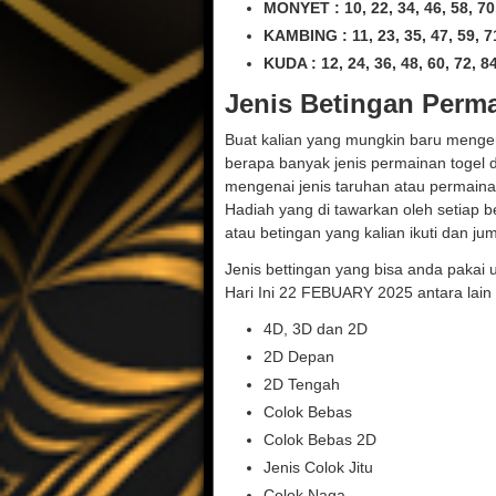
MONYET : 10, 22, 34, 46, 58, 70,
KAMBING : 11, 23, 35, 47, 59, 71
KUDA : 12, 24, 36, 48, 60, 72, 8
Jenis Betingan Perm
Buat kalian yang mungkin baru menge
berapa banyak jenis permainan togel di
mengenai jenis taruhan atau permainan
Hadiah yang di tawarkan oleh setiap b
atau betingan yang kalian ikuti dan ju
Jenis bettingan yang bisa anda pakai 
Hari Ini 22 FEBUARY 2025 antara lain 
4D, 3D dan 2D
2D Depan
2D Tengah
Colok Bebas
Colok Bebas 2D
Jenis Colok Jitu
Colok Naga